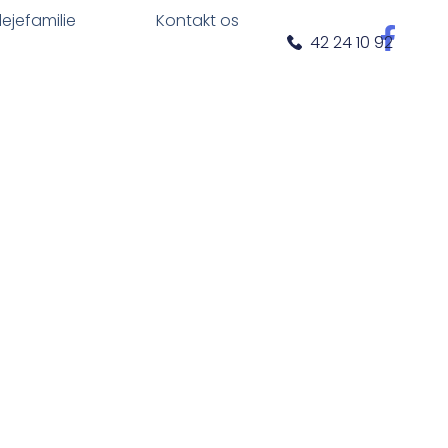
plejefamilie
Kontakt os
42 24 10 92