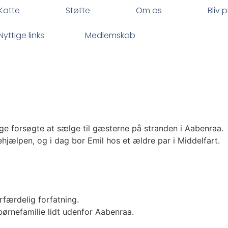
Katte
Støtte
Om os
Bliv 
Nyttige links
Medlemskab
nge forsøgte at sælge til gæsterne på stranden i Aabenraa.
jælpen, og i dag bor Emil hos et ældre par i Middelfart.
orfærdelig forfatning.
børnefamilie lidt udenfor Aabenraa.